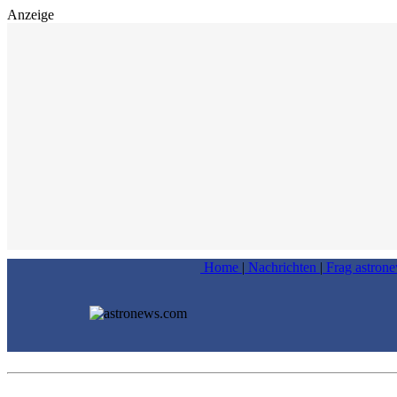
Anzeige
Home
|
Nachrichten
|
Frag astron