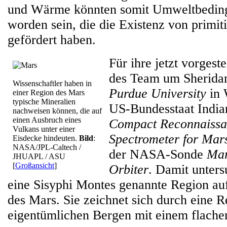
und Wärme könnten somit Umweltbedin
worden sein, die die Existenz von primi
gefördert haben.
Für ihre jetzt vorgeste
des Team um Sheridan
Wissenschaftler haben in
Purdue University
in 
einer Region des Mars
typische Mineralien
US-Bundesstaat India
nachweisen können, die auf
einen Ausbruch eines
Compact Reconnaissa
Vulkans unter einer
Spectrometer for Mar
Eisdecke hindeuten.
Bild
:
NASA/JPL-Caltech /
der NASA-Sonde
Mar
JHUAPL / ASU
[
Großansicht
]
Orbiter
. Damit unters
eine Sisyphi Montes genannte Region au
des Mars. Sie zeichnet sich durch eine R
eigentümlichen Bergen mit einem flachen