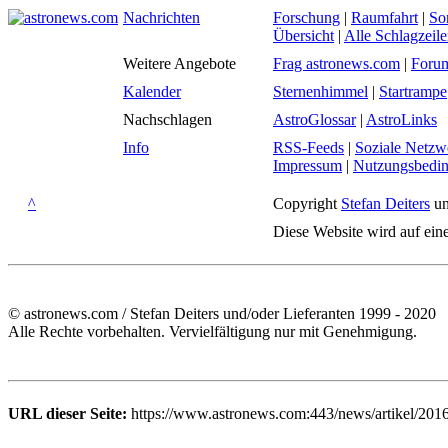
Nachrichten
Forschung
|
Raumfahrt
|
So
Übersicht
|
Alle Schlagzeil
Weitere Angebote
Frag astronews.com
|
Foru
Kalender
Sternenhimmel
|
Startrampe
Nachschlagen
AstroGlossar
|
AstroLinks
Info
RSS-Feeds
|
Soziale Netzw
Impressum
|
Nutzungsbedi
^
Copyright
Stefan Deiters
un
Diese Website wird auf ein
© astronews.com / Stefan Deiters und/oder Lieferanten 1999 - 2020
Alle Rechte vorbehalten. Vervielfältigung nur mit Genehmigung.
URL dieser Seite:
https://www.astronews.com:443/news/artikel/201