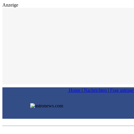
Anzeige
Home
|
Nachrichten
|
Frag astron