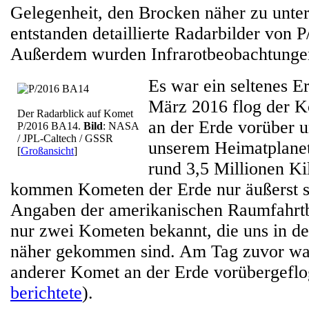
Gelegenheit, den Brocken näher zu unte
entstanden detaillierte Radarbilder von
Außerdem wurden Infrarotbeobachtungen
Es war ein seltenes E
März 2016 flog der 
Der Radarblick auf Komet
an der Erde vorüber u
P/2016 BA14.
Bild
: NASA
/ JPL-Caltech / GSSR
unserem Heimatplanet
[
Großansicht
]
rund 3,5 Millionen Ki
kommen Kometen der Erde nur äußerst s
Angaben der amerikanischen Raumfahr
nur zwei Kometen bekannt, die uns in d
näher gekommen sind. Am Tag zuvor war
anderer Komet an der Erde vorübergeflo
berichtete
).