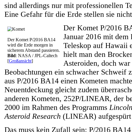
sind allerdings nur mit professionellen 
Eine Gefahr für die Erde stellen sie nicht
Der Komet P/2016 B
Januar 2016 mit de
Der Komet P/2016 BA14
Teleskop auf Hawaii 
wird die Erde morgen in
sicherem Abstand passieren.
hielt man den Brocken
Bild
: NASA / JPL-Caltech
[
Großansicht
]
Asteroiden, doch war 
Beobachtungen ein schwacher Schweif z
aus P/2016 BA14 einen Kometen machte.
Neuentdeckung gleicht zudem überrasch
anderen Kometen, 252P/LINEAR, der ber
2000 im Rahmen des Programms
Lincol
Asteroid Research
(LINEAR) aufgespürt
Das muss kein Zufall sein: P/2016 BA14 