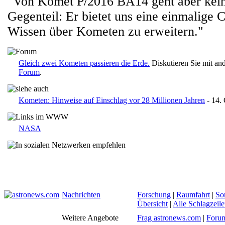
"Von Komet P/2016 BA14 geht aber kein
Gegenteil: Er bietet uns eine einmalige
Wissen über Kometen zu erweitern."
Gleich zwei Kometen passieren die Erde.
Diskutieren Sie mit an
Forum
.
Kometen: Hinweise auf Einschlag vor 28 Millionen Jahren
- 14.
NASA
Nachrichten
Forschung
|
Raumfahrt
|
So
Übersicht
|
Alle Schlagzeil
Weitere Angebote
Frag astronews.com
|
Foru