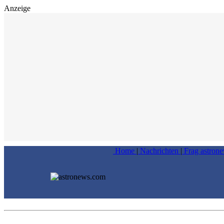
Anzeige
Home
|
Nachrichten
|
Frag astron