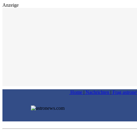
Anzeige
Home
|
Nachrichten
|
Frag astron