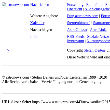
Nachrichten
Forschung
|
Raumfahrt
|
So
Übersicht
|
Alle Schlagzeil
Weitere Angebote
Frag astronews.com
|
Foru
Kalender
Sternenhimmel
|
Startrampe
Nachschlagen
AstroGlossar
|
AstroLinks
Info
RSS-Feeds
|
Soziale Netzw
Impressum
|
Nutzungsbedi
^
Copyright
Stefan Deiters
un
Diese Website wird auf ein
© astronews.com / Stefan Deiters und/oder Lieferanten 1999 - 2020
Alle Rechte vorbehalten. Vervielfältigung nur mit Genehmigung.
URL dieser Seite:
https://www.astronews.com:443/news/artikel/2015