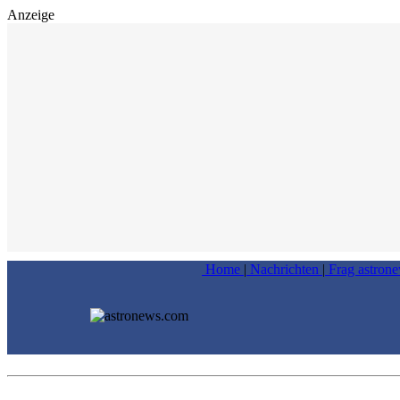
Anzeige
Home
|
Nachrichten
|
Frag astron