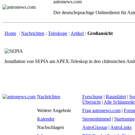
astronews.com
Der deutschsprachige Onlinedienst für As
Home
:
Nachrichten
:
Teleskope
:
Artikel
:
Großansicht
Installation von SEPIA am APEX-Teleskop in den chilenischen An
Nachrichten
Forschung
|
Raumfahrt
|
So
Übersicht
|
Alle Schlagzeil
Weitere Angebote
Frag astronews.com
|
Foru
Kalender
Sternenhimmel
|
Startrampe
Nachschlagen
AstroGlossar
|
AstroLinks