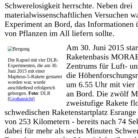
Schwerelosigkeit herrschte. Neben drei
materialwissenschaftlichen Versuchen wa
Experiment an Bord, das Informationen
von Pflanzen im All liefern sollte.
Am 30. Juni 2015 star
Raketenbasis MORAB
Die Kapsel mit vier DLR-
Zentrums für Luft- u
Experimenten, die am 30.
Juni 2015 mit einer
die Höhenforschungs
Mapheus-5-Rakete gestartet
worden war, wurde
um 6.55 Uhr mit vie
anschließend erfolgreich
an Bord. Die zwölf M
geborgen.
Foto
: DLR
[
Großansicht
]
zweistufige Rakete f
schwedischen Raketenstartplatz Esrange 
von 253 Kilometern - bereits nach 74 Se
dabei für mehr als sechs Minuten Schwere