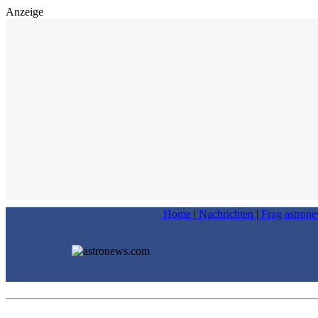
Anzeige
Home
|
Nachrichten
|
Frag astron