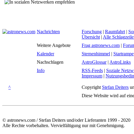
Nachrichten
Forschung
|
Raumfahrt
|
So
Übersicht
|
Alle Schlagzeil
Weitere Angebote
Frag astronews.com
|
Foru
Kalender
Sternenhimmel
|
Startrampe
Nachschlagen
AstroGlossar
|
AstroLinks
Info
RSS-Feeds
|
Soziale Netzw
Impressum
|
Nutzungsbedi
^
Copyright
Stefan Deiters
un
Diese Website wird auf ein
© astronews.com / Stefan Deiters und/oder Lieferanten 1999 - 2020
Alle Rechte vorbehalten. Vervielfältigung nur mit Genehmigung.