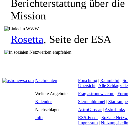
Berichterstattung über die
Mission
Rosetta
, Seite der ESA
Nachrichten
Forschung
|
Raumfahrt
|
So
Übersicht
|
Alle Schlagzeil
Weitere Angebote
Frag astronews.com
|
Foru
Kalender
Sternenhimmel
|
Startrampe
Nachschlagen
AstroGlossar
|
AstroLinks
Info
RSS-Feeds
|
Soziale Netzw
Impressum
|
Nutzungsbedi