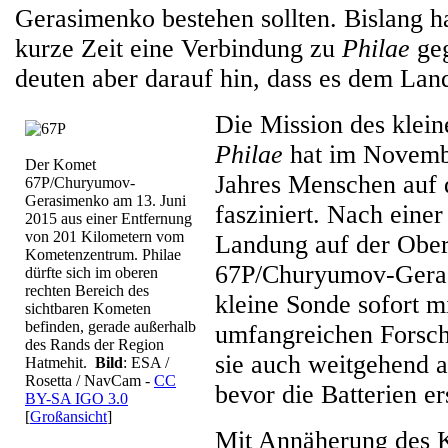
Gerasimenko bestehen sollten. Bislang h
kurze Zeit eine Verbindung zu
Philae
geg
deuten aber darauf hin, dass es dem Land
Die Mission des klei
Philae
hat im Novemb
Der Komet
Jahres Menschen auf 
67P/Churyumov-
Gerasimenko am 13. Juni
fasziniert. Nach einer
2015 aus einer Entfernung
von 201 Kilometern vom
Landung auf der Obe
Kometenzentrum. Philae
67P/Churyumov-Gera
dürfte sich im oberen
rechten Bereich des
kleine Sonde sofort m
sichtbaren Kometen
befinden, gerade außerhalb
umfangreichen Forsc
des Rands der Region
sie auch weitgehend a
Hatmehit.
Bild
: ESA /
Rosetta / NavCam -
CC
bevor die Batterien e
BY-SA IGO 3.0
[
Großansicht
]
Mit Annäherung des 