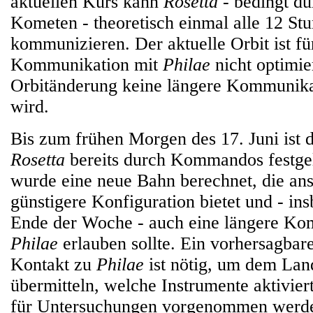
aktuellen Kurs kann
Rosetta
- bedingt du
Kometen - theoretisch einmal alle 12 St
kommunizieren. Der aktuelle Orbit ist fü
Kommunikation mit
Philae
nicht optimie
Orbitänderung keine längere Kommunika
wird.
Bis zum frühen Morgen des 17. Juni ist 
Rosetta
bereits durch Kommandos festge
wurde eine neue Bahn berechnet, die ans
günstigere Konfiguration bietet und - in
Ende der Woche - auch eine längere Ko
Philae
erlauben sollte. Ein vorhersagbare
Kontakt zu
Philae
ist nötig, um dem La
übermitteln, welche Instrumente aktivie
für Untersuchungen vorgenommen werde