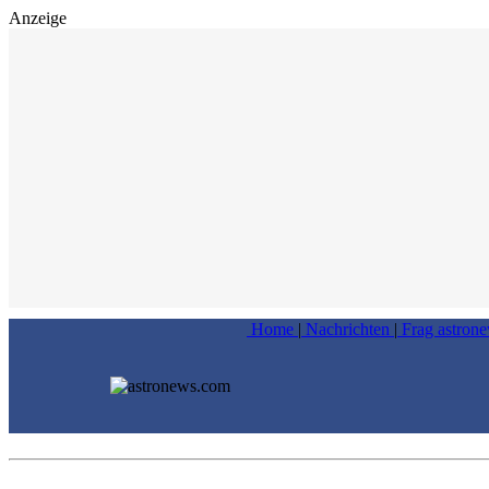
Anzeige
Home
|
Nachrichten
|
Frag astron