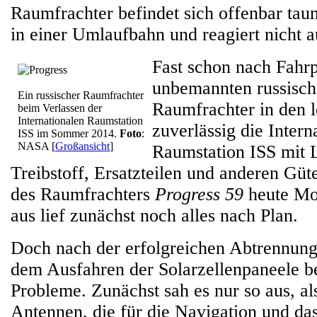
Raumfrachter befindet sich offenbar ta
in einer Umlaufbahn und reagiert nicht
Fast schon nach Fahrp
unbemannten russisc
Ein russischer Raumfrachter
Raumfrachter in den l
beim Verlassen der
Internationalen Raumstation
zuverlässig die Intern
ISS im Sommer 2014.
Foto
:
NASA
[
Großansicht
]
Raumstation ISS mit 
Treibstoff, Ersatzteilen und anderen Güt
des Raumfrachters
Progress 59
heute Mo
aus lief zunächst noch alles nach Plan.
Doch nach der erfolgreichen Abtrennung
dem Ausfahren der Solarzellenpaneele b
Probleme. Zunächst sah es nur so aus, als
Antennen, die für die Navigation und d