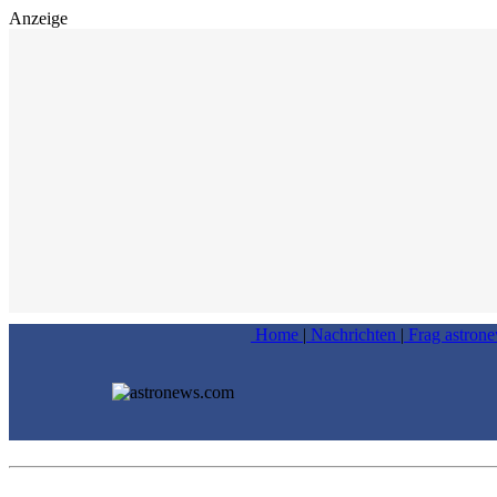
Anzeige
Home
|
Nachrichten
|
Frag astron