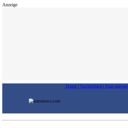
Anzeige
Home
|
Nachrichten
|
Frag astron