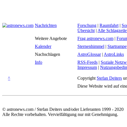
Nachrichten
Forschung
|
Raumfahrt
|
So
Übersicht
|
Alle Schlagzeil
Weitere Angebote
Frag astronews.com
|
Foru
Kalender
Sternenhimmel
|
Startrampe
Nachschlagen
AstroGlossar
|
AstroLinks
Info
RSS-Feeds
|
Soziale Netzw
Impressum
|
Nutzungsbedi
^
Copyright
Stefan Deiters
un
Diese Website wird auf ein
© astronews.com / Stefan Deiters und/oder Lieferanten 1999 - 2020
Alle Rechte vorbehalten. Vervielfältigung nur mit Genehmigung.