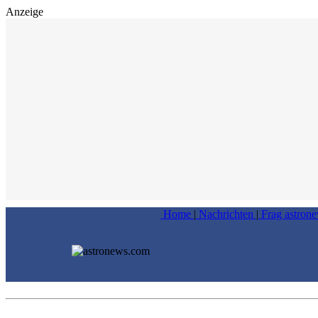
Anzeige
Home
|
Nachrichten
|
Frag astron