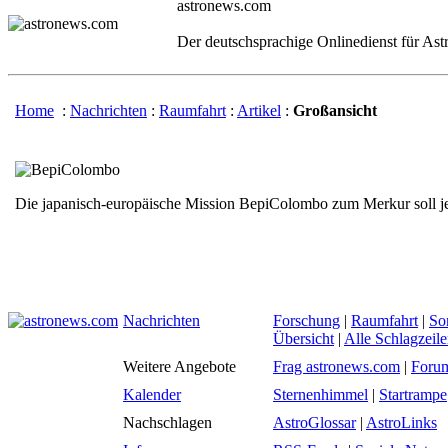
astronews.com
Der deutschsprachige Onlinedienst für As
Home
:
Nachrichten
:
Raumfahrt
:
Artikel
:
Großansicht
Die japanisch-europäische Mission BepiColombo zum Merkur soll jet
Nachrichten
Forschung
|
Raumfahrt
|
So
Übersicht
|
Alle Schlagzeil
Weitere Angebote
Frag astronews.com
|
Foru
Kalender
Sternenhimmel
|
Startrampe
Nachschlagen
AstroGlossar
|
AstroLinks