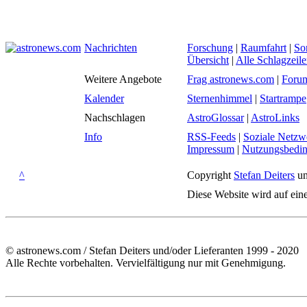
Nachrichten
Forschung
|
Raumfahrt
|
So
Übersicht
|
Alle Schlagzeil
Weitere Angebote
Frag astronews.com
|
Foru
Kalender
Sternenhimmel
|
Startrampe
Nachschlagen
AstroGlossar
|
AstroLinks
Info
RSS-Feeds
|
Soziale Netzw
Impressum
|
Nutzungsbedi
^
Copyright
Stefan Deiters
un
Diese Website wird auf ein
© astronews.com / Stefan Deiters und/oder Lieferanten 1999 - 2020
Alle Rechte vorbehalten. Vervielfältigung nur mit Genehmigung.