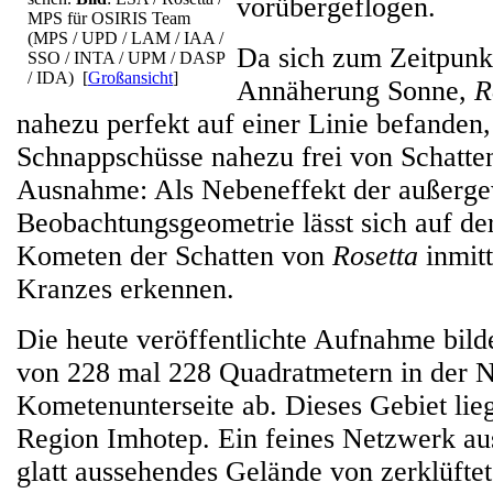
vorübergeflogen.
MPS für OSIRIS Team
(MPS / UPD / LAM / IAA /
Da sich zum Zeitpunk
SSO / INTA / UPM / DASP
/ IDA)
[
Großansicht
]
Annäherung Sonne,
R
nahezu perfekt auf einer Linie befanden,
Schnappschüsse nahezu frei von Schatten
Ausnahme: Als Nebeneffekt der außerg
Beobachtungsgeometrie lässt sich auf de
Kometen der Schatten von
Rosetta
inmitt
Kranzes erkennen.
Die heute veröffentlichte Aufnahme bild
von 228 mal 228 Quadratmetern in der 
Kometenunterseite ab. Dieses Gebiet lie
Region Imhotep. Ein feines Netzwerk aus
glatt aussehendes Gelände von zerklüfte