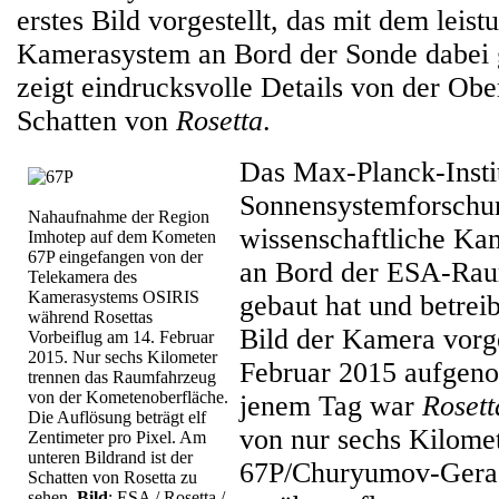
erstes Bild vorgestellt, das mit dem leis
Kamerasystem an Bord der Sonde dabei
zeigt eindrucksvolle Details von der Obe
Schatten von
Rosetta
.
Das Max-Planck-Instit
Sonnensystemforschun
Nahaufnahme der Region
wissenschaftliche K
Imhotep auf dem Kometen
67P eingefangen von der
an Bord der ESA-Ra
Telekamera des
Kamerasystems OSIRIS
gebaut hat und betreib
während Rosettas
Bild der Kamera vorge
Vorbeiflug am 14. Februar
2015. Nur sechs Kilometer
Februar 2015 aufgen
trennen das Raumfahrzeug
von der Kometenoberfläche.
jenem Tag war
Rosett
Die Auflösung beträgt elf
von nur sechs Kilome
Zentimeter pro Pixel. Am
unteren Bildrand ist der
67P/Churyumov-Gera
Schatten von Rosetta zu
sehen.
Bild
: ESA / Rosetta /