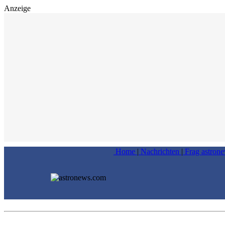
Anzeige
Home
|
Nachrichten
|
Frag astron