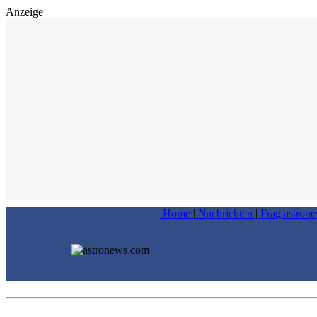
Anzeige
Home
|
Nachrichten
|
Frag astron