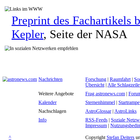
Preprint des Fachartikels 
Kepler
, Seite der NASA
Nachrichten
Forschung
|
Raumfahrt
|
So
Übersicht
|
Alle Schlagzeil
Weitere Angebote
Frag astronews.com
|
Foru
Kalender
Sternenhimmel
|
Startrampe
Nachschlagen
AstroGlossar
|
AstroLinks
Info
RSS-Feeds
|
Soziale Netzw
Impressum
|
Nutzungsbedi
^
Copyright
Stefan Deiters
un