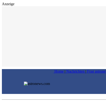
Anzeige
Home
|
Nachrichten
|
Frag astron