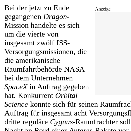
Bei der jetzt zu Ende
Anzeige
gegangenen
Dragon
-
Mission handelte es sich
um die vierte von
insgesamt zwölf ISS-
Versorgungsmissionen, die
die amerikanische
Raumfahrtbehörde NASA
bei dem Unternehmen
SpaceX
in Auftrag gegeben
hat. Konkurrent
Orbital
Science
konnte sich für seinen Raumfra
Auftrag für insgesamt acht Versorgungsf
dritte reguläre
Cygnus
-Raumfrachter sol
Nacht an Bord einer
Antares
-Rakete von