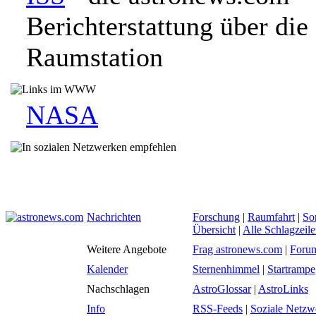
Berichterstattung über die 
Raumstation
NASA
Nachrichten
Forschung
|
Raumfahrt
|
So
Übersicht
|
Alle Schlagzeil
Weitere Angebote
Frag astronews.com
|
Foru
Kalender
Sternenhimmel
|
Startrampe
Nachschlagen
AstroGlossar
|
AstroLinks
Info
RSS-Feeds
|
Soziale Netzw