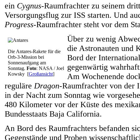
ein
Cygnus
-Raumfrachter zu seinem drit
Versorgungsflug zur ISS starten. Und auc
Progress
-Raumfrachter steht vor dem Sta
Über zu wenig Abwec
die Astronauten und 
Die Antares-Rakete für die
Bord der Internationa
Orb-3-Mission bei
Sonnenaufgang am
gegenwärtig wahrhafti
Sonntag.
Foto
: NASA / Joel
Kowsky
[
Großansicht
]
Am Wochenende dockt
reguläre
Dragon
-Raumfrachter von der I
in der Nacht zum Sonntag wie vorgesehe
480 Kilometer vor der Küste des mexika
Bundesstaats Baja California.
An Bord des Raumfrachters befanden sic
Gegenstände und Proben wissenschaftlic