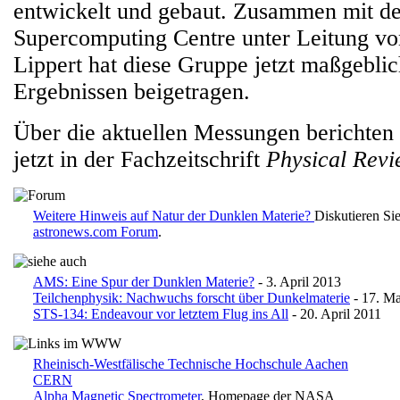
entwickelt und gebaut. Zusammen mit de
Supercomputing Centre unter Leitung v
Lippert hat diese Gruppe jetzt maßgebli
Ergebnissen beigetragen.
Über die aktuellen Messungen berichten 
jetzt in der Fachzeitschrift
Physical Revi
Weitere Hinweis auf Natur der Dunklen Materie?
Diskutieren Si
astronews.com Forum
.
AMS: Eine Spur der Dunklen Materie?
- 3. April 2013
Teilchenphysik: Nachwuchs forscht über Dunkelmaterie
- 17. Ma
STS-134: Endeavour vor letztem Flug ins All
- 20. April 2011
Rheinisch-Westfälische Technische Hochschule Aachen
CERN
Alpha Magnetic Spectrometer
, Homepage der NASA