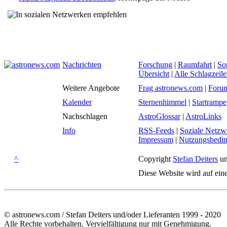
Nachrichten
Forschung
|
Raumfahrt
|
So
Übersicht
|
Alle Schlagzeil
Weitere Angebote
Frag astronews.com
|
Foru
Kalender
Sternenhimmel
|
Startrampe
Nachschlagen
AstroGlossar
|
AstroLinks
Info
RSS-Feeds
|
Soziale Netzw
Impressum
|
Nutzungsbedi
^
Copyright
Stefan Deiters
un
Diese Website wird auf ein
© astronews.com / Stefan Deiters und/oder Lieferanten 1999 - 2020
Alle Rechte vorbehalten. Vervielfältigung nur mit Genehmigung.