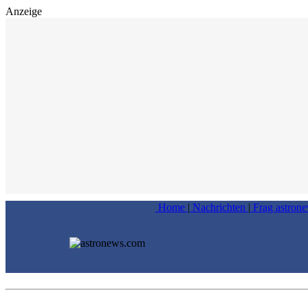
Anzeige
Home
|
Nachrichten
|
Frag astron