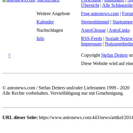
Übersicht
|
Alle Schlagzeil
Weitere Angebote
Frag astronews.com
|
Foru
Kalender
Sternenhimmel
|
Startrampe
Nachschlagen
AstroGlossar
|
AstroLinks
Info
RSS-Feeds
|
Soziale Netzw
Impressum
|
Nutzungsbedi
^
Copyright
Stefan Deiters
un
Diese Website wird auf ein
© astronews.com / Stefan Deiters und/oder Lieferanten 1999 - 2020
Alle Rechte vorbehalten. Vervielfältigung nur mit Genehmigung.
URL dieser Seite:
https://www.astronews.com:443/news/artikel/201