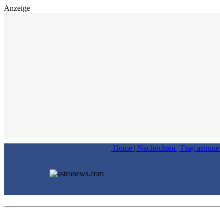
Anzeige
Home
|
Nachrichten
|
Frag astron