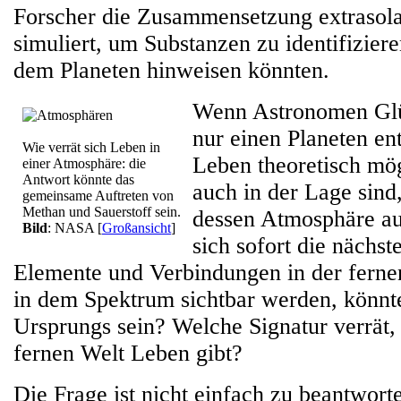
Forscher die Zusammensetzung extrasol
simuliert, um Substanzen zu identifizier
dem Planeten hinweisen könnten.
Wenn Astronomen Glü
nur einen Planeten en
Wie verrät sich Leben in
Leben theoretisch mö
einer Atmosphäre: die
Antwort könnte das
auch in der Lage sind
gemeinsame Auftreten von
Methan und Sauerstoff sein.
dessen Atmosphäre au
Bild
: NASA
[
Großansicht
]
sich sofort die nächs
Elemente und Verbindungen in der ferne
in dem Spektrum sichtbar werden, könnt
Ursprungs sein? Welche Signatur verrät, 
fernen Welt Leben gibt?
Die Frage ist nicht einfach zu beantwort