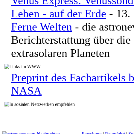
Venus Express: Venussond
Leben - auf der Erde
- 13.
Ferne Welten
- die astron
Berichterstattung über di
extrasolaren Planeten
Preprint des Fachartikels 
NASA
Nachrichten
Forschung
|
Raumfahrt
|
So