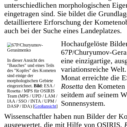
unterschiedlichen morphologischen Eige
eingetragen sind. Sie bildet die Grundlag
detailliertere Erforschung der Kometenob
auch bei der Suche eines Landeplatzes.
Hochaufgelöste Bilde
67P/Churyumov-Gera
eine einzigartige, au
In dieser Ansicht des
"Bauches" und eines Teils
variationsreiche Welt
des "Kopfes" des Kometen
sind einige der
Monat erreichte die
morphologischen Gebiete
Rosetta
den Kometen u
eingezeichnet.
Bild
: ESA /
Rosetta / MPS für OSIRIS
seitdem auf seinem W
Team (MPS / UPD / LAM /
IAA / SSO / INTA / UPM /
Sonnensystem.
DASP / IDA)
[
Großansicht
]
Wissenschaftler haben nun Bilder der K
ausgewertet, die mit Hilfe von OSIRIS,