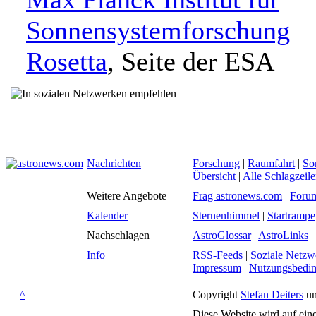
Sonnensystemforschung
Rosetta
, Seite der ESA
Nachrichten
Forschung
|
Raumfahrt
|
So
Übersicht
|
Alle Schlagzeil
Weitere Angebote
Frag astronews.com
|
Foru
Kalender
Sternenhimmel
|
Startrampe
Nachschlagen
AstroGlossar
|
AstroLinks
Info
RSS-Feeds
|
Soziale Netzw
Impressum
|
Nutzungsbedi
^
Copyright
Stefan Deiters
un
Diese Website wird auf ein