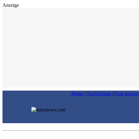
Anzeige
Home
|
Nachrichten
|
Frag astron