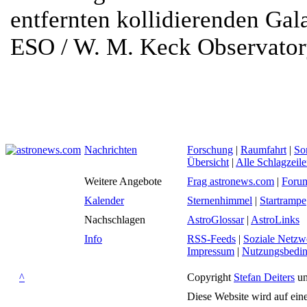
entfernten kollidierenden Gal
ESO / W. M. Keck Observato
Nachrichten
Forschung
|
Raumfahrt
|
So
Übersicht
|
Alle Schlagzeil
Weitere Angebote
Frag astronews.com
|
Foru
Kalender
Sternenhimmel
|
Startrampe
Nachschlagen
AstroGlossar
|
AstroLinks
Info
RSS-Feeds
|
Soziale Netzw
Impressum
|
Nutzungsbedi
^
Copyright
Stefan Deiters
un
Diese Website wird auf ein