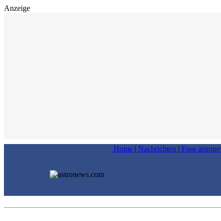
Anzeige
Home
|
Nachrichten
|
Frag astron