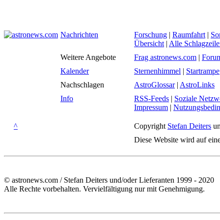
Nachrichten
Forschung
|
Raumfahrt
|
So
Übersicht
|
Alle Schlagzeil
Weitere Angebote
Frag astronews.com
|
Foru
Kalender
Sternenhimmel
|
Startrampe
Nachschlagen
AstroGlossar
|
AstroLinks
Info
RSS-Feeds
|
Soziale Netzw
Impressum
|
Nutzungsbedi
^
Copyright
Stefan Deiters
un
Diese Website wird auf ein
© astronews.com / Stefan Deiters und/oder Lieferanten 1999 - 2020
Alle Rechte vorbehalten. Vervielfältigung nur mit Genehmigung.