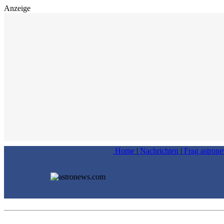
Anzeige
Home
|
Nachrichten
|
Frag astron