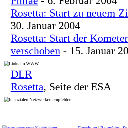
Philae
- 6. Februar 2004
Rosetta: Start zu neuem Z
30. Januar 2004
Rosetta: Start der Komete
verschoben
- 15. Januar 2
DLR
Rosetta
, Seite der ESA
Nachrichten
Forschung
|
Raumfahrt
|
So