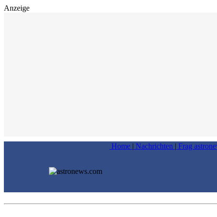
Anzeige
Home
|
Nachrichten
|
Frag astron