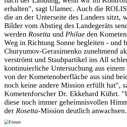
nach der Landung, wenn wir im Kontrol
erhalten", sagt Ulamec. Auch die ROL
die an der Unterseite des Landers sitzt, 
Bilder vom Abstieg des Landegeräts se
werden
Rosetta
und
Philae
den Kometen 
Weg in Richtung Sonne begleiten - und 
Churyumov-Gerasimenko zunehmend akt
verströmt und Staubpartikel ins All schle
kontinuierliche Untersuchung aus einem 
von der Kometenoberfläche aus sind bei
noch keine andere Mission erfüllt hat", 
Kometenforscher Dr. Ekkehard Kührt. "
diese noch immer geheimnisvollen Himm
der
Rosetta
-Mission deutlich anwachsen.