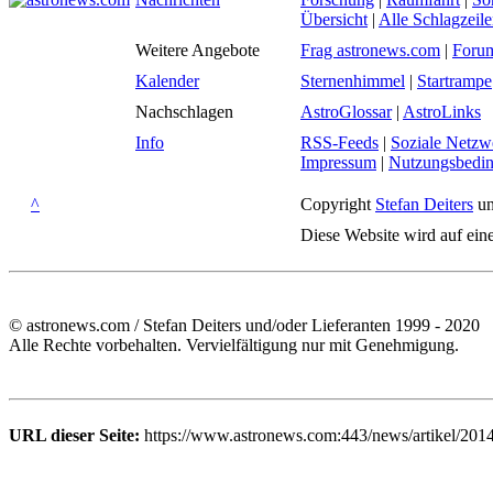
Übersicht
|
Alle Schlagzeil
Weitere Angebote
Frag astronews.com
|
Foru
Kalender
Sternenhimmel
|
Startrampe
Nachschlagen
AstroGlossar
|
AstroLinks
Info
RSS-Feeds
|
Soziale Netzw
Impressum
|
Nutzungsbedi
^
Copyright
Stefan Deiters
un
Diese Website wird auf ein
© astronews.com / Stefan Deiters und/oder Lieferanten 1999 - 2020
Alle Rechte vorbehalten. Vervielfältigung nur mit Genehmigung.
URL dieser Seite:
https://www.astronews.com:443/news/artikel/201