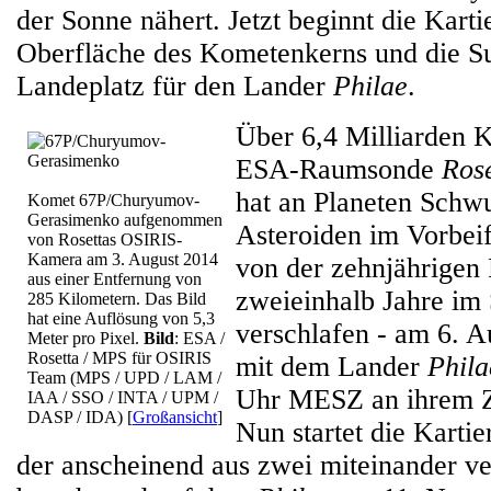
der Sonne nähert. Jetzt beginnt die Karti
Oberfläche des Kometenkerns und die S
Landeplatz für den Lander
Philae
.
Über 6,4 Milliarden K
ESA-Raumsonde
Rose
hat an Planeten Schw
Komet 67P/Churyumov-
Gerasimenko aufgenommen
Asteroiden im Vorbei
von Rosettas OSIRIS-
Kamera am 3. August 2014
von der zehnjährigen 
aus einer Entfernung von
zweieinhalb Jahre im
285 Kilometern. Das Bild
hat eine Auflösung von 5,3
verschlafen - am 6. A
Meter pro Pixel.
Bild
: ESA /
Rosetta / MPS für OSIRIS
mit dem Lander
Phila
Team (MPS / UPD / LAM /
Uhr MESZ an ihrem Z
IAA / SSO / INTA / UPM /
DASP / IDA)
[
Großansicht
]
Nun startet die Karti
der anscheinend aus zwei miteinander v