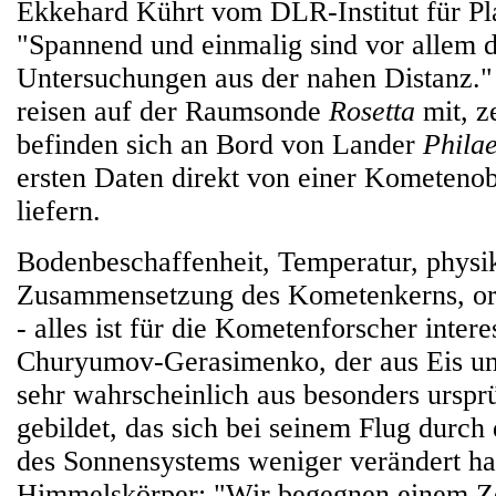
Ekkehard Kührt vom DLR-Institut für Pl
"Spannend und einmalig sind vor allem d
Untersuchungen aus der nahen Distanz."
reisen auf der Raumsonde
Rosetta
mit, z
befinden sich an Bord von Lander
Phila
ersten Daten direkt von einer Kometenob
liefern.
Bodenbeschaffenheit, Temperatur, physi
Zusammensetzung des Kometenkerns, or
- alles ist für die Kometenforscher intere
Churyumov-Gerasimenko, der aus Eis und
sehr wahrscheinlich aus besonders urspr
gebildet, das sich bei seinem Flug durch
des Sonnensystems weniger verändert hat
Himmelskörper: "Wir begegnen einem Ze