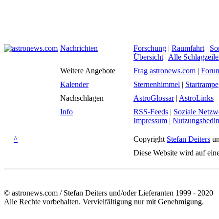
Nachrichten
Forschung
|
Raumfahrt
|
So
Übersicht
|
Alle Schlagzeil
Weitere Angebote
Frag astronews.com
|
Foru
Kalender
Sternenhimmel
|
Startrampe
Nachschlagen
AstroGlossar
|
AstroLinks
Info
RSS-Feeds
|
Soziale Netzw
Impressum
|
Nutzungsbedi
^
Copyright
Stefan Deiters
un
Diese Website wird auf ein
© astronews.com / Stefan Deiters und/oder Lieferanten 1999 - 2020
Alle Rechte vorbehalten. Vervielfältigung nur mit Genehmigung.