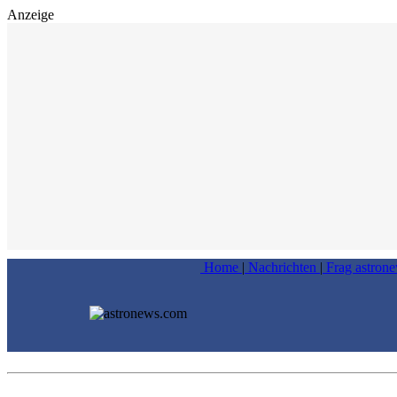
Anzeige
Home
|
Nachrichten
|
Frag astron