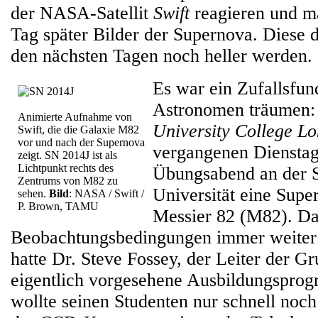
der NASA-Satellit
Swift
reagieren und m
Tag später Bilder der Supernova. Diese d
den nächsten Tagen noch heller werden.
Es war ein Zufallsfun
Astronomen träumen: 
Animierte Aufnahme von
University College L
Swift, die die Galaxie M82
vor und nach der Supernova
vergangenen Dienstag
zeigt. SN 2014J ist als
Lichtpunkt rechts des
Übungsabend an der S
Zentrums von M82 zu
Universität eine Supe
sehen.
Bild
: NASA / Swift /
P. Brown, TAMU
Messier 82 (M82). Da
Beobachtungsbedingungen immer weiter 
hatte Dr. Steve Fossey, der Leiter der Gr
eigentlich vorgesehene Ausbildungsprog
wollte seinen Studenten nur schnell noc