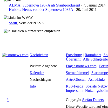
ALMA: Supernova 1987A als Staubproduzent
- 7. Januar 2014
Hubble: Neues von der Supernova 1987A
- 20. Juni 2011
Swift
, Seite der NASA
Nachrichten
Forschung
|
Raumfahrt
|
So
Übersicht
|
Alle Schlagzeil
Weitere Angebote
Frag astronews.com
|
Foru
Kalender
Sternenhimmel
|
Startrampe
Nachschlagen
AstroGlossar
|
AstroLinks
Info
RSS-Feeds
|
Soziale Netzw
Impressum
|
Nutzungsbedi
^
Copyright
Stefan Deiters
un
Diese Website wird auf ein