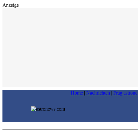
Anzeige
Home
|
Nachrichten
|
Frag astron