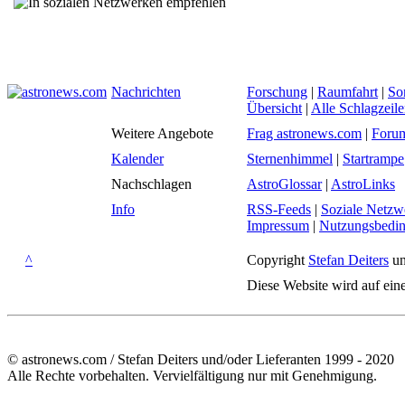
Nachrichten
Forschung
|
Raumfahrt
|
So
Übersicht
|
Alle Schlagzeil
Weitere Angebote
Frag astronews.com
|
Foru
Kalender
Sternenhimmel
|
Startrampe
Nachschlagen
AstroGlossar
|
AstroLinks
Info
RSS-Feeds
|
Soziale Netzw
Impressum
|
Nutzungsbedi
^
Copyright
Stefan Deiters
un
Diese Website wird auf ein
© astronews.com / Stefan Deiters und/oder Lieferanten 1999 - 2020
Alle Rechte vorbehalten. Vervielfältigung nur mit Genehmigung.