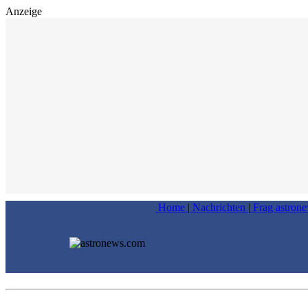
Anzeige
Home
|
Nachrichten
|
Frag astron