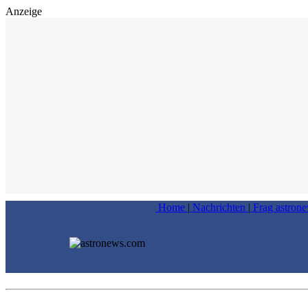
Anzeige
Home
|
Nachrichten
|
Frag astron