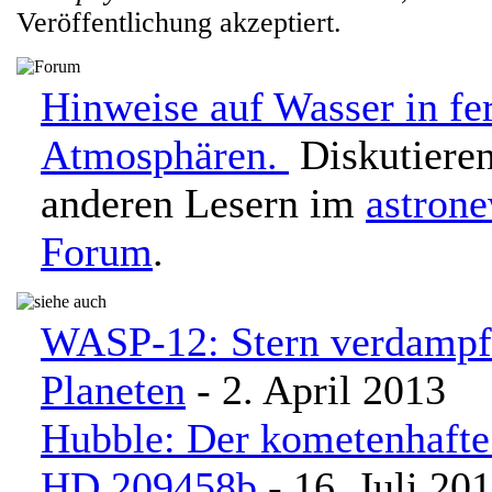
Veröffentlichung akzeptiert.
Hinweise auf Wasser in fe
Atmosphären.
Diskutieren
anderen Lesern im
astron
Forum
.
WASP-12: Stern verdampft
Planeten
- 2. April 2013
Hubble: Der kometenhafte
HD 209458b
- 16. Juli 20