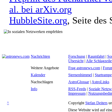
al. bei arXiv.org
HubbleSite.org
, Seite des
Nachrichten
Forschung
|
Raumfahrt
|
So
Übersicht
|
Alle Schlagzeil
Weitere Angebote
Frag astronews.com
|
Foru
Kalender
Sternenhimmel
|
Startrampe
Nachschlagen
AstroGlossar
|
AstroLinks
Info
RSS-Feeds
|
Soziale Netzw
Impressum
|
Nutzungsbedi
^
Copyright
Stefan Deiters
un
Diese Website wird auf ein