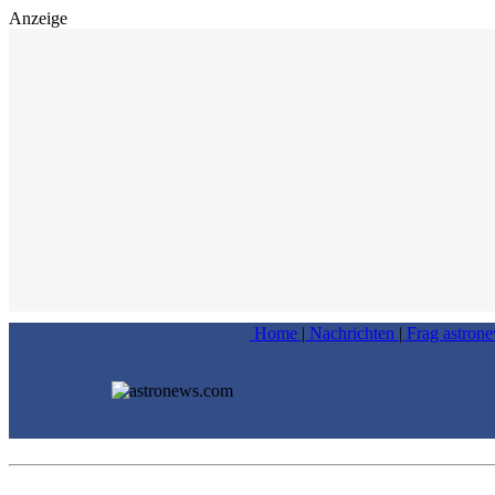
Anzeige
Home
|
Nachrichten
|
Frag astron