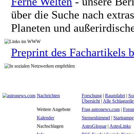
Ferne Welten
- unsere Beri
über die Suche nach extra
Planeten und außerirdisc
Preprint des Fachartikels 
Nachrichten
Forschung
|
Raumfahrt
|
So
Übersicht
|
Alle Schlagzeil
Weitere Angebote
Frag astronews.com
|
Foru
Kalender
Sternenhimmel
|
Startrampe
Nachschlagen
AstroGlossar
|
AstroLinks