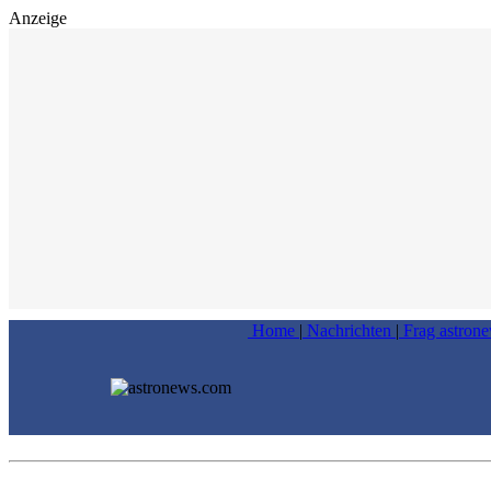
Anzeige
Home
|
Nachrichten
|
Frag astron