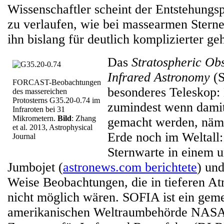
Wissenschaftler scheint der Entstehungs
zu verlaufen, wie bei massearmen Sterne
ihn bislang für deutlich komplizierter ge
Das
Stratospheric Obs
Infrared Astronomy
(S
FORCAST-Beobachtungen
besonderes Teleskop: 
des massereichen
Protosterns G35.20-0.74 im
zumindest wenn dami
Infraroten bei 31
Mikrometern.
Bild
: Zhang
gemacht werden, näml
et al. 2013, Astrophysical
Erde noch im Weltall:
Journal
Sternwarte in einem 
Jumbojet (
astronews.com berichtete
) und
Weise Beobachtungen, die in tieferen A
nicht möglich wären. SOFIA ist ein gem
amerikanischen Weltraumbehörde NASA