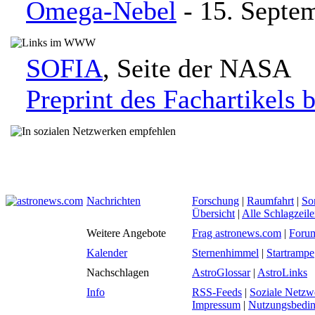
Omega-Nebel
- 15. Septe
SOFIA
, Seite der NASA
Preprint des Fachartikels 
Nachrichten
Forschung
|
Raumfahrt
|
So
Übersicht
|
Alle Schlagzeil
Weitere Angebote
Frag astronews.com
|
Foru
Kalender
Sternenhimmel
|
Startrampe
Nachschlagen
AstroGlossar
|
AstroLinks
Info
RSS-Feeds
|
Soziale Netzw
Impressum
|
Nutzungsbedi