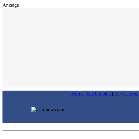
Anzeige
Home
|
Nachrichten
|
Frag astron