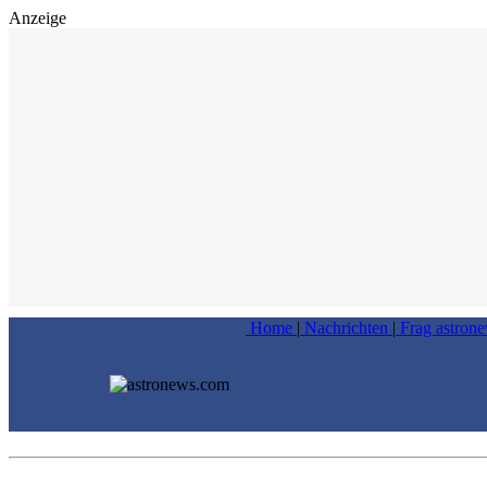
Anzeige
Home
|
Nachrichten
|
Frag astron