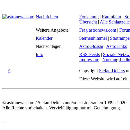
Nachrichten
Forschung
|
Raumfahrt
|
So
Übersicht
|
Alle Schlagzeil
Weitere Angebote
Frag astronews.com
|
Foru
Kalender
Sternenhimmel
|
Startrampe
Nachschlagen
AstroGlossar
|
AstroLinks
Info
RSS-Feeds
|
Soziale Netzw
Impressum
|
Nutzungsbedi
^
Copyright
Stefan Deiters
un
Diese Website wird auf ein
© astronews.com / Stefan Deiters und/oder Lieferanten 1999 - 2020
Alle Rechte vorbehalten. Vervielfältigung nur mit Genehmigung.