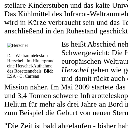
stellare Kinderstuben und das kalte Uni
Das Kühlmittel des Infrarot-Weltraumte
wird in Kürze verbraucht sein und das T
anschließend in den Ruhestand geschickt
Es heißt Abschied n
Schwergewicht: Die H
Das Weltraumteleskop
europäischen Weltrau
Herschel. Im Hintergrund
eine Herschel-Aufnahme
Herschel
gehen wie ge
des Rosettennebels.
Bild
:
ESA - C. Carreau
und damit rückt auch
Mission näher. Im Mai 2009 startete das
und 3,4 Tonnen schwere Infrarotteleskop
Helium für mehr als drei Jahre an Bord i
zum Beispiel die Geburt von neuen Ster
"Die Zeit ist bald abgelaufen - bisher h