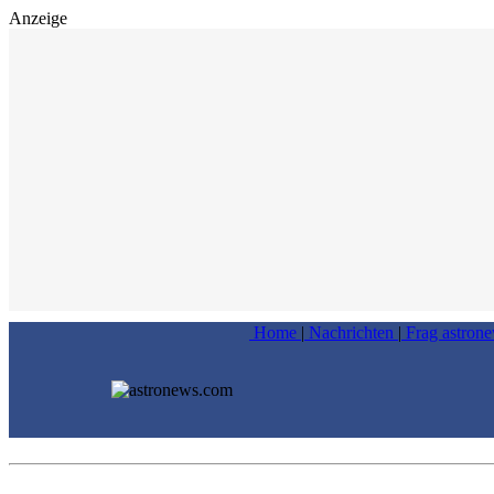
Anzeige
Home
|
Nachrichten
|
Frag astron