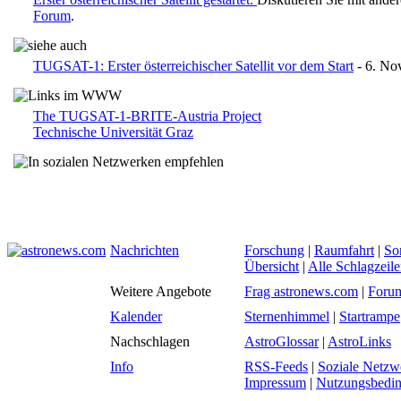
Forum
.
TUGSAT-1: Erster österreichischer Satellit vor dem Start
- 6. No
The TUGSAT-1-BRITE-Austria Project
Technische Universität Graz
Nachrichten
Forschung
|
Raumfahrt
|
So
Übersicht
|
Alle Schlagzeil
Weitere Angebote
Frag astronews.com
|
Foru
Kalender
Sternenhimmel
|
Startrampe
Nachschlagen
AstroGlossar
|
AstroLinks
Info
RSS-Feeds
|
Soziale Netzw
Impressum
|
Nutzungsbedi