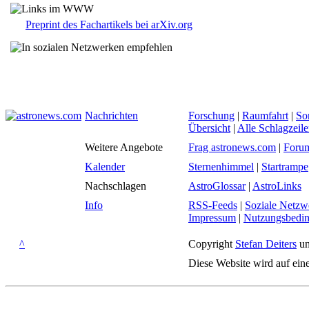
Preprint des Fachartikels bei arXiv.org
Nachrichten
Forschung
|
Raumfahrt
|
So
Übersicht
|
Alle Schlagzeil
Weitere Angebote
Frag astronews.com
|
Foru
Kalender
Sternenhimmel
|
Startrampe
Nachschlagen
AstroGlossar
|
AstroLinks
Info
RSS-Feeds
|
Soziale Netzw
Impressum
|
Nutzungsbedi
^
Copyright
Stefan Deiters
un
Diese Website wird auf ein