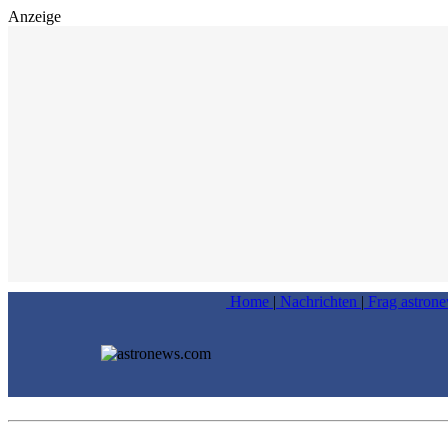
Anzeige
Home
|
Nachrichten
|
Frag astron