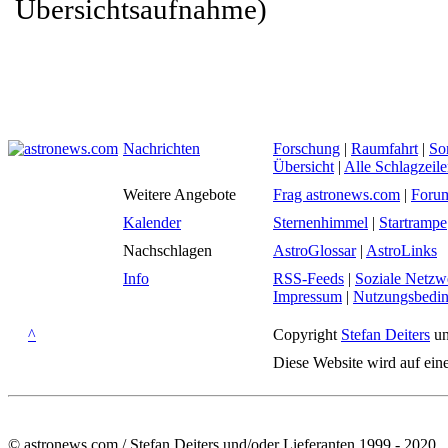
Übersichtsaufnahme)
Nachrichten
Forschung
|
Raumfahrt
|
So
Übersicht
|
Alle Schlagzeil
Weitere Angebote
Frag astronews.com
|
Foru
Kalender
Sternenhimmel
|
Startrampe
Nachschlagen
AstroGlossar
|
AstroLinks
Info
RSS-Feeds
|
Soziale Netzw
Impressum
|
Nutzungsbedi
^
Copyright
Stefan Deiters
un
Diese Website wird auf ein
© astronews.com / Stefan Deiters und/oder Lieferanten 1999 - 2020