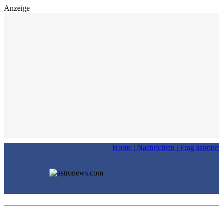
Anzeige
Home
|
Nachrichten
|
Frag astron