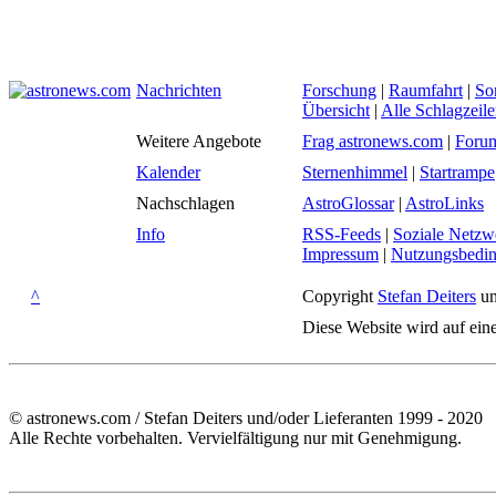
Nachrichten
Forschung
|
Raumfahrt
|
So
Übersicht
|
Alle Schlagzeil
Weitere Angebote
Frag astronews.com
|
Foru
Kalender
Sternenhimmel
|
Startrampe
Nachschlagen
AstroGlossar
|
AstroLinks
Info
RSS-Feeds
|
Soziale Netzw
Impressum
|
Nutzungsbedi
^
Copyright
Stefan Deiters
un
Diese Website wird auf ein
© astronews.com / Stefan Deiters und/oder Lieferanten 1999 - 2020
Alle Rechte vorbehalten. Vervielfältigung nur mit Genehmigung.