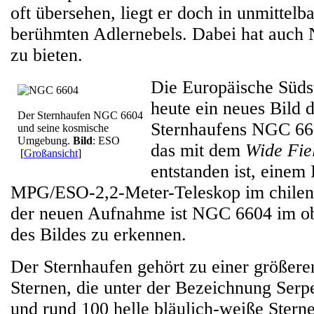
oft übersehen, liegt er doch in unmittelb
berühmten Adlernebels. Dabei hat auch
zu bieten.
Die Europäische Süds
heute ein neues Bild 
Der Sternhaufen NGC 6604
Sternhaufens NGC 660
und seine kosmische
Umgebung.
Bild
: ESO
das mit dem
Wide Fie
[
Großansicht
]
entstanden ist, einem
MPG/ESO-2,2-Meter-Teleskop im chileni
der neuen Aufnahme ist NGC 6604 im ob
des Bildes zu erkennen.
Der Sternhaufen gehört zu einer größe
Sternen, die unter der Bezeichnung Serp
und rund 100 helle bläulich-weiße Stern