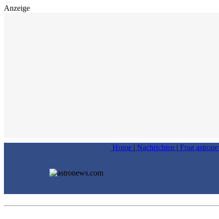
Anzeige
Home
|
Nachrichten
|
Frag astron