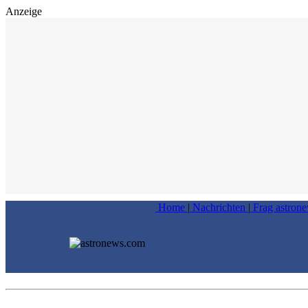
Anzeige
Home
|
Nachrichten
|
Frag astron