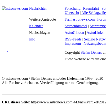
Nachrichten
Forschung
|
Raumfahrt
|
So
Übersicht
|
Alle Schlagzeil
Weitere Angebote
Frag astronews.com
|
Foru
Kalender
Sternenhimmel
|
Startrampe
Nachschlagen
AstroGlossar
|
AstroLinks
Info
RSS-Feeds
|
Soziale Netzw
Impressum
|
Nutzungsbedi
^
Copyright
Stefan Deiters
un
Diese Website wird auf ein
© astronews.com / Stefan Deiters und/oder Lieferanten 1999 - 2020
Alle Rechte vorbehalten. Vervielfältigung nur mit Genehmigung.
URL dieser Seite:
https://www.astronews.com:443/news/artikel/201