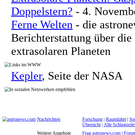
Doppelstern?
- 4. Novemb
Ferne Welten
- die astron
Berichterstattung über di
extrasolaren Planeten
Kepler
, Seite der NASA
Nachrichten
Forschung
|
Raumfahrt
|
So
Übersicht
|
Alle Schlagzeil
Weitere Angebote
Frag astronews.com
|
Foru