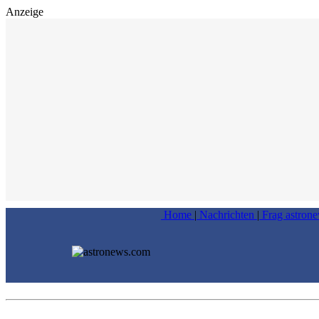
Anzeige
Home
|
Nachrichten
|
Frag astron