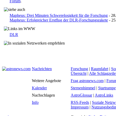
Forum
.
Mapheus: Drei Minuten Schwerelosigkeit für die Forschung
- 28
Mapheus: Erfolgreicher Erstflug der DLR-Forschungsrakete
- 25
DLR
Nachrichten
Forschung
|
Raumfahrt
|
So
Übersicht
|
Alle Schlagzeil
Weitere Angebote
Frag astronews.com
|
Foru
Kalender
Sternenhimmel
|
Startrampe
Nachschlagen
AstroGlossar
|
AstroLinks
Info
RSS-Feeds
|
Soziale Netzw
Impressum
|
Nutzungsbedi