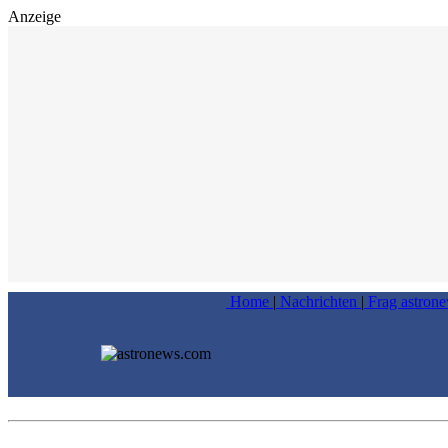
Anzeige
Home
|
Nachrichten
|
Frag astron