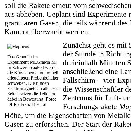
soll die Rakete erneut vom schwedische
aus abheben. Geplant sind Experimente 
granularen Gasen, die teils während des 
Kamera überwacht werden.
Zunächst geht es mit 
der Stunde in Richtun
Das Granulat im
dreieinhalb Minuten 
Experiment MEGraMa-M:
In Schwerelosigkeit werden
anschließend eine La
die Kügelchen dann im hell
erleuchteten Probenbehälter
Fallschirm – vier Exp
schweben. Die runden
die Wissenschaftler d
Elektromagnete an allen vier
Seiten setzen die Teilchen
Zentrums für Luft- u
dabei in Bewegung.
Foto
:
DLR / Franz Bischof
Forschungsrakete
Map
Höhe, um die Eigenschaften von Metalle
Gasen zu erforschen. Der Start der Rak