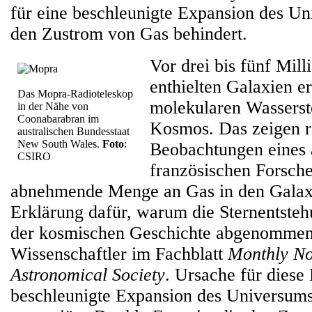
für eine beschleunigte Expansion des Un
den Zustrom von Gas behindert.
Vor drei bis fünf Mill
enthielten Galaxien e
Das Mopra-Radioteleskop
molekularen Wassersto
in der Nähe von
Coonabarabran im
Kosmos. Das zeigen r
australischen Bundesstaat
New South Wales.
Foto
:
Beobachtungen eines a
CSIRO
französischen Forsch
abnehmende Menge an Gas in den Galaxie
Erklärung dafür, warum die Sternentsteh
der kosmischen Geschichte abgenommen 
Wissenschaftler im Fachblatt
Monthly Not
Astronomical Society
. Ursache für diese
beschleunigte Expansion des Universums