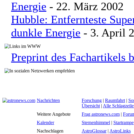
Energie
- 22. März 2002
Hubble: Entfernteste Supe
dunkle Energie
- 3. April 
Preprint des Fachartikels 
Nachrichten
Forschung
|
Raumfahrt
|
So
Übersicht
|
Alle Schlagzeil
Weitere Angebote
Frag astronews.com
|
Foru
Kalender
Sternenhimmel
|
Startrampe
Nachschlagen
AstroGlossar
|
AstroLinks