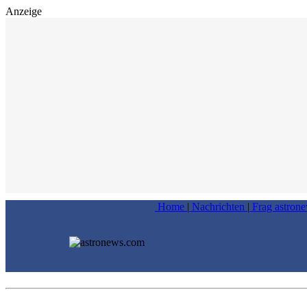
Anzeige
Home
|
Nachrichten
|
Frag astron