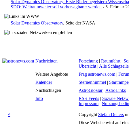
Solar Dynamics Observatory: Erste Bilder begeistern Wissenschaf
SDO: Weltraumwetter soll vorhersagbarer werden
- 5. Februar 2
Solar Dynamics Observatory
, Seite der NASA
Nachrichten
Forschung
|
Raumfahrt
|
So
Übersicht
|
Alle Schlagzeil
Weitere Angebote
Frag astronews.com
|
Foru
Kalender
Sternenhimmel
|
Startrampe
Nachschlagen
AstroGlossar
|
AstroLinks
Info
RSS-Feeds
|
Soziale Netzw
Impressum
|
Nutzungsbedi
^
Copyright
Stefan Deiters
un
Diese Website wird auf ein