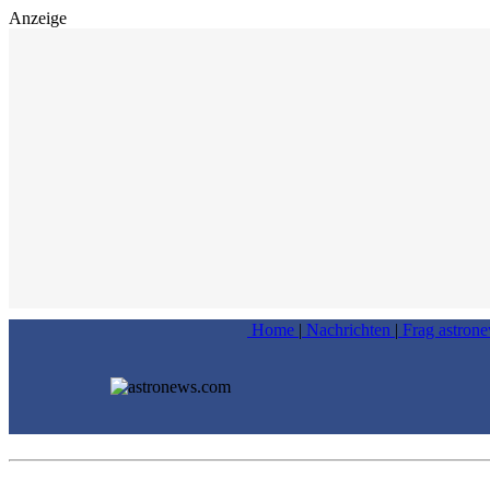
Anzeige
Home
|
Nachrichten
|
Frag astron