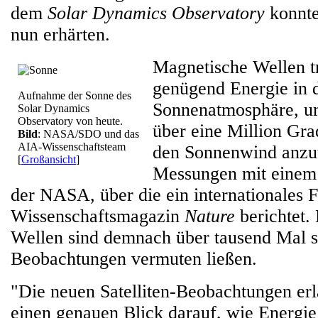
dem
Solar Dynamics Observatory
konnte
nun erhärten.
Magnetische Wellen t
genügend Energie in 
Aufnahme der Sonne des
Sonnenatmosphäre, u
Solar Dynamics
Observatory von heute.
über eine Million Gr
Bild
: NASA/SDO und das
AIA-Wissenschaftsteam
den Sonnenwind anzut
[
Großansicht
]
Messungen mit einem S
der NASA, über die ein internationales 
Wissenschaftsmagazin
Nature
berichtet.
Wellen sind demnach über tausend Mal st
Beobachtungen vermuten ließen.
"Die neuen Satelliten-Beobachtungen erl
einen genauen Blick darauf, wie Energi