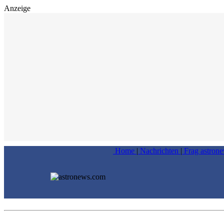
Anzeige
Home
|
Nachrichten
|
Frag astron