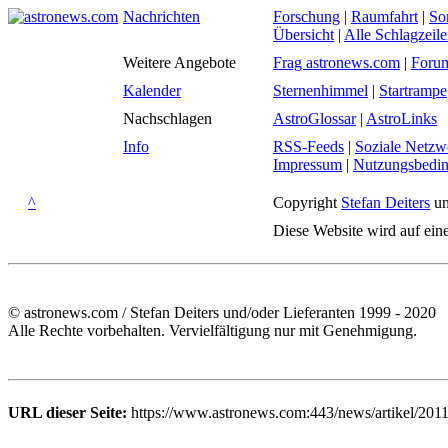
Nachrichten
Forschung
|
Raumfahrt
|
So
Übersicht
|
Alle Schlagzeil
Weitere Angebote
Frag astronews.com
|
Foru
Kalender
Sternenhimmel
|
Startrampe
Nachschlagen
AstroGlossar
|
AstroLinks
Info
RSS-Feeds
|
Soziale Netzw
Impressum
|
Nutzungsbedi
^
Copyright
Stefan Deiters
un
Diese Website wird auf ein
© astronews.com / Stefan Deiters und/oder Lieferanten 1999 - 2020
Alle Rechte vorbehalten. Vervielfältigung nur mit Genehmigung.
URL dieser Seite:
https://www.astronews.com:443/news/artikel/2011