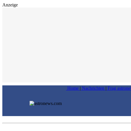
Anzeige
Home
|
Nachrichten
|
Frag astron