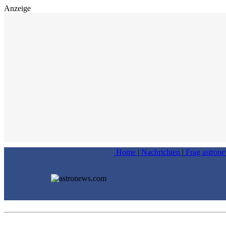
Anzeige
Home
|
Nachrichten
|
Frag astron