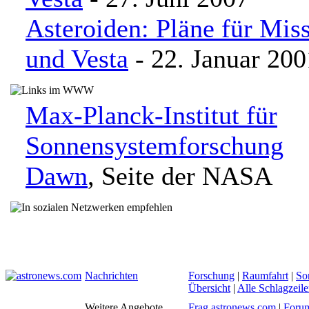
Asteroiden: Pläne für Mis
und Vesta
- 22. Januar 200
Max-Planck-Institut für
Sonnensystemforschung
Dawn
, Seite der NASA
Nachrichten
Forschung
|
Raumfahrt
|
So
Übersicht
|
Alle Schlagzeil
Weitere Angebote
Frag astronews.com
|
Foru