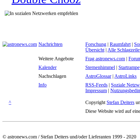
Nachrichten
Forschung
|
Raumfahrt
|
So
Übersicht
|
Alle Schlagzeil
Weitere Angebote
Frag astronews.com
|
Foru
Kalender
Sternenhimmel
|
Startrampe
Nachschlagen
AstroGlossar
|
AstroLinks
Info
RSS-Feeds
|
Soziale Netzw
Impressum
|
Nutzungsbedi
^
Copyright
Stefan Deiters
un
Diese Website wird auf ein
© astronews.com / Stefan Deiters und/oder Lieferanten 1999 - 2020