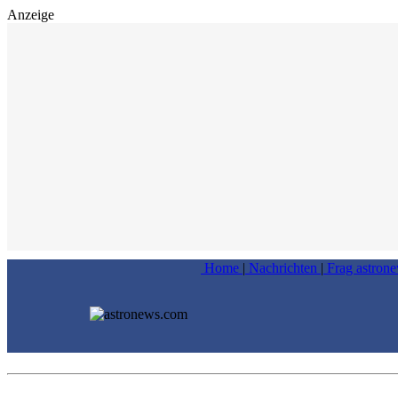
Anzeige
Home
|
Nachrichten
|
Frag astron