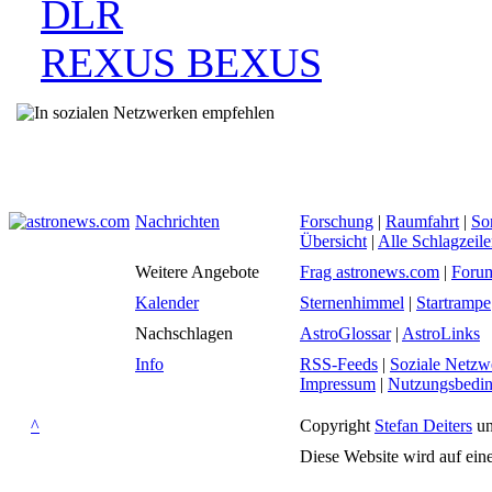
DLR
REXUS BEXUS
Nachrichten
Forschung
|
Raumfahrt
|
So
Übersicht
|
Alle Schlagzeil
Weitere Angebote
Frag astronews.com
|
Foru
Kalender
Sternenhimmel
|
Startrampe
Nachschlagen
AstroGlossar
|
AstroLinks
Info
RSS-Feeds
|
Soziale Netzw
Impressum
|
Nutzungsbedi
^
Copyright
Stefan Deiters
un
Diese Website wird auf ein