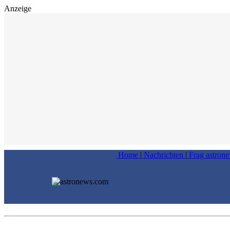
Anzeige
Home
|
Nachrichten
|
Frag astron