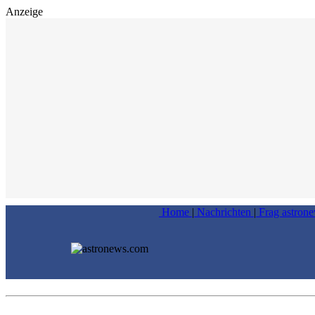
Anzeige
Home
|
Nachrichten
|
Frag astron