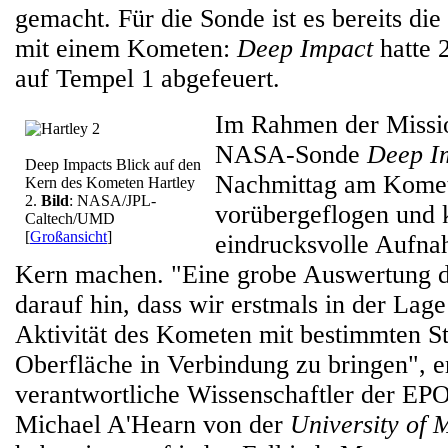
gemacht. Für die Sonde ist es bereits d
mit einem Kometen:
Deep Impact
hatte 2
auf Tempel 1 abgefeuert.
Im Rahmen der Missi
NASA-Sonde
Deep I
Deep Impacts Blick auf den
Nachmittag am Komet
Kern des Kometen Hartley
2.
Bild
: NASA/JPL-
vorübergeflogen und 
Caltech/UMD
[
Großansicht
]
eindrucksvolle Aufna
Kern machen. "Eine grobe Auswertung de
darauf hin, dass wir erstmals in der Lage
Aktivität des Kometen mit bestimmten St
Oberfläche in Verbindung zu bringen", er
verantwortliche Wissenschaftler der EP
Michael A'Hearn von der
University of 