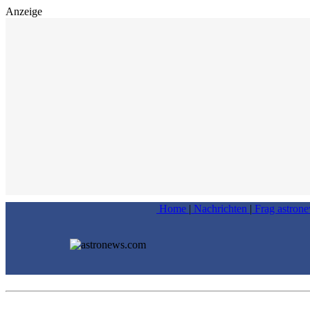
Anzeige
Home
|
Nachrichten
|
Frag astron