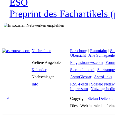
ESO
Preprint des Fachartikels (
Nachrichten
Forschung
|
Raumfahrt
|
So
Übersicht
|
Alle Schlagzeil
Weitere Angebote
Frag astronews.com
|
Foru
Kalender
Sternenhimmel
|
Startrampe
Nachschlagen
AstroGlossar
|
AstroLinks
Info
RSS-Feeds
|
Soziale Netzw
Impressum
|
Nutzungsbedi
^
Copyright
Stefan Deiters
un
Diese Website wird auf ein