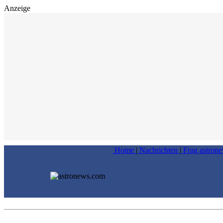
Anzeige
Home
|
Nachrichten
|
Frag astron