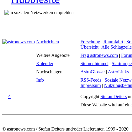
Nachrichten
Forschung
|
Raumfahrt
|
So
Übersicht
|
Alle Schlagzeil
Weitere Angebote
Frag astronews.com
|
Foru
Kalender
Sternenhimmel
|
Startrampe
Nachschlagen
AstroGlossar
|
AstroLinks
Info
RSS-Feeds
|
Soziale Netzw
Impressum
|
Nutzungsbedi
^
Copyright
Stefan Deiters
un
Diese Website wird auf ein
© astronews.com / Stefan Deiters und/oder Lieferanten 1999 - 2020