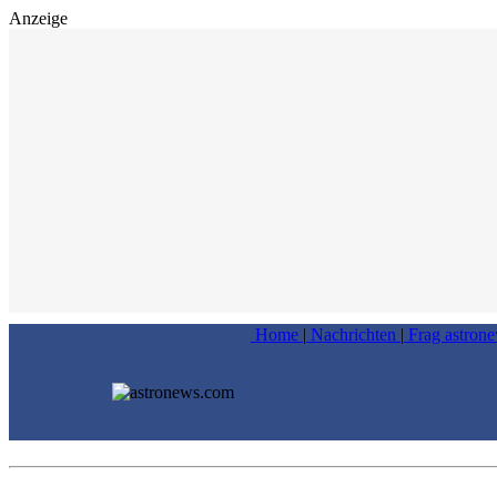
Anzeige
Home
|
Nachrichten
|
Frag astron