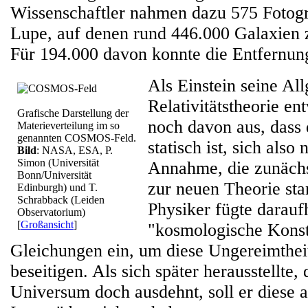
Wissenschaftler nahmen dazu 575 Fotogr
Lupe, auf denen rund 446.000 Galaxien 
Für 194.000 davon konnte die Entfernun
Als Einstein seine Al
Relativitätstheorie en
Grafische Darstellung der
noch davon aus, dass
Materieverteilung im so
genannten COSMOS-Feld.
statisch ist, sich also
Bild
: NASA, ESA, P.
Simon (Universität
Annahme, die zunäch
Bonn/Universität
zur neuen Theorie sta
Edinburgh) und T.
Schrabback (Leiden
Physiker fügte darauf
Observatorium)
[
Großansicht
]
"kosmologische Konst
Gleichungen ein, um diese Ungereimthei
beseitigen. Als sich später herausstellte, 
Universum doch ausdehnt, soll er diese a