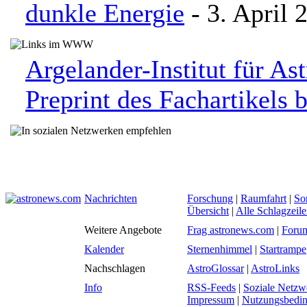
dunkle Energie
- 3. April 
Argelander-Institut für As
Preprint des Fachartikels 
Nachrichten
Forschung
|
Raumfahrt
|
So
Übersicht
|
Alle Schlagzeil
Weitere Angebote
Frag astronews.com
|
Foru
Kalender
Sternenhimmel
|
Startrampe
Nachschlagen
AstroGlossar
|
AstroLinks
Info
RSS-Feeds
|
Soziale Netzw
Impressum
|
Nutzungsbedi