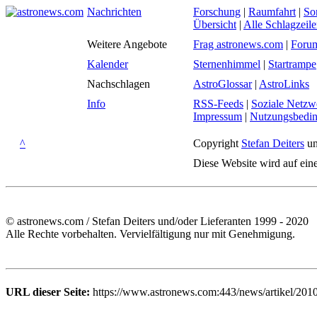
Nachrichten
Forschung
|
Raumfahrt
|
So
Übersicht
|
Alle Schlagzeil
Weitere Angebote
Frag astronews.com
|
Foru
Kalender
Sternenhimmel
|
Startrampe
Nachschlagen
AstroGlossar
|
AstroLinks
Info
RSS-Feeds
|
Soziale Netzw
Impressum
|
Nutzungsbedi
^
Copyright
Stefan Deiters
un
Diese Website wird auf ein
© astronews.com / Stefan Deiters und/oder Lieferanten 1999 - 2020
Alle Rechte vorbehalten. Vervielfältigung nur mit Genehmigung.
URL dieser Seite:
https://www.astronews.com:443/news/artikel/2010