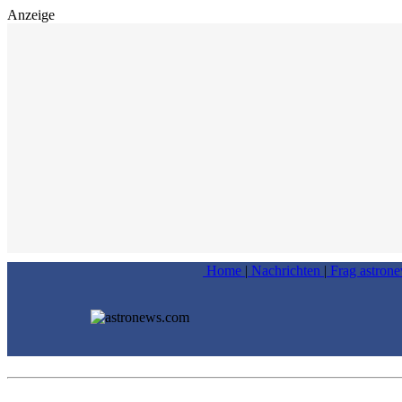
Anzeige
Home
|
Nachrichten
|
Frag astron