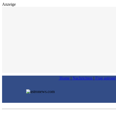
Anzeige
Home
|
Nachrichten
|
Frag astron