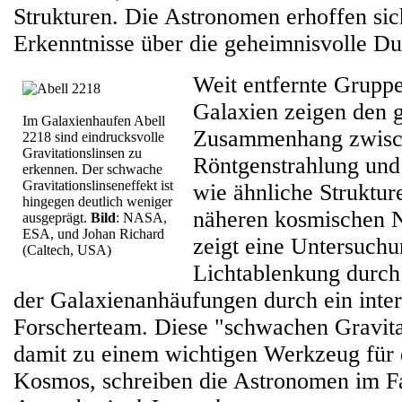
Strukturen. Die Astronomen erhoffen si
Erkenntnisse über die geheimnisvolle Du
Weit entfernte Grupp
Galaxien zeigen den 
Im Galaxienhaufen Abell
Zusammenhang zwisch
2218 sind eindrucksvolle
Gravitationslinsen zu
Röntgenstrahlung und
erkennen. Der schwache
Gravitationslinseneffekt ist
wie ähnliche Struktur
hingegen deutlich weniger
näheren kosmischen N
ausgeprägt.
Bild
: NASA,
ESA, und Johan Richard
zeigt eine Untersuchu
(Caltech, USA)
Lichtablenkung durch
der Galaxienanhäufungen durch ein inter
Forscherteam. Diese "schwachen Gravita
damit zu einem wichtigen Werkzeug für
Kosmos, schreiben die Astronomen im Fa