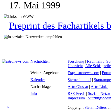
17. Mai 1999
Preprint des Fachartikels b
Nachrichten
Forschung
|
Raumfahrt
|
So
Übersicht
|
Alle Schlagzeil
Weitere Angebote
Frag astronews.com
|
Foru
Kalender
Sternenhimmel
|
Startrampe
Nachschlagen
AstroGlossar
|
AstroLinks
Info
RSS-Feeds
|
Soziale Netzw
Impressum
|
Nutzungsbedi
^
Copyright
Stefan Deiters
un