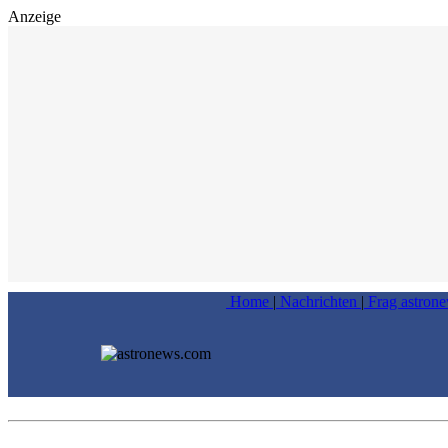
Anzeige
Home
|
Nachrichten
|
Frag astron