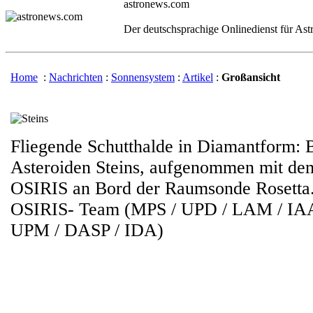
astronews.com
Der deutschsprachige Onlinedienst für As
Home
:
Nachrichten
:
Sonnensystem
:
Artikel
:
Großansicht
Fliegende Schutthalde in Diamantform: B
Asteroiden Steins, aufgenommen mit d
OSIRIS an Bord der Raumsonde Rosetta
OSIRIS- Team (MPS / UPD / LAM / IAA
UPM / DASP / IDA)