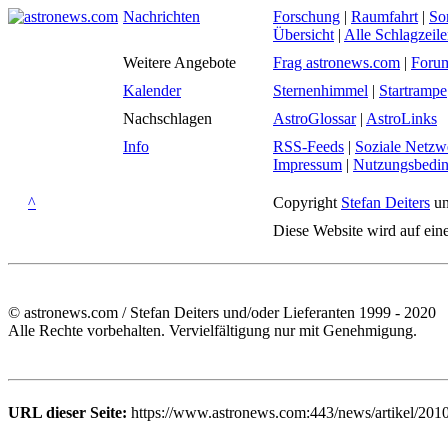
Nachrichten
Forschung
|
Raumfahrt
|
So
Übersicht
|
Alle Schlagzeil
Weitere Angebote
Frag astronews.com
|
Foru
Kalender
Sternenhimmel
|
Startrampe
Nachschlagen
AstroGlossar
|
AstroLinks
Info
RSS-Feeds
|
Soziale Netzw
Impressum
|
Nutzungsbedi
^
Copyright
Stefan Deiters
un
Diese Website wird auf ein
© astronews.com / Stefan Deiters und/oder Lieferanten 1999 - 2020
Alle Rechte vorbehalten. Vervielfältigung nur mit Genehmigung.
URL dieser Seite:
https://www.astronews.com:443/news/artikel/2010