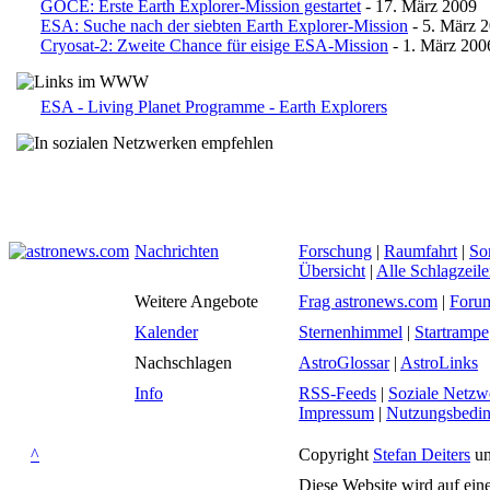
GOCE: Erste Earth Explorer-Mission gestartet
- 17. März 2009
ESA: Suche nach der siebten Earth Explorer-Mission
- 5. März 
Cryosat-2: Zweite Chance für eisige ESA-Mission
- 1. März 200
ESA - Living Planet Programme - Earth Explorers
Nachrichten
Forschung
|
Raumfahrt
|
So
Übersicht
|
Alle Schlagzeil
Weitere Angebote
Frag astronews.com
|
Foru
Kalender
Sternenhimmel
|
Startrampe
Nachschlagen
AstroGlossar
|
AstroLinks
Info
RSS-Feeds
|
Soziale Netzw
Impressum
|
Nutzungsbedi
^
Copyright
Stefan Deiters
un
Diese Website wird auf ein