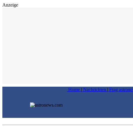
Anzeige
Home
|
Nachrichten
|
Frag astron