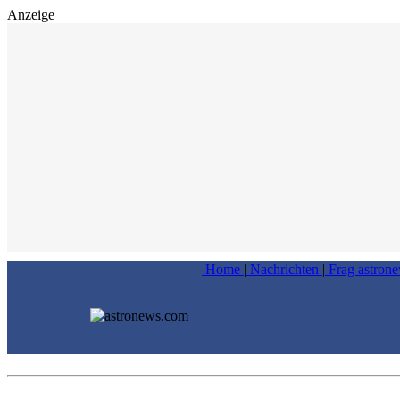
Anzeige
Home
|
Nachrichten
|
Frag astron