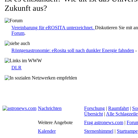
Zukunft aus?
Vereinbarung für eROSITA unterzeichnet.
Diskutieren Sie mit a
Forum
.
Röntgenastronomie: eRosita soll nach dunkler Energie fahnden
- 
DLR
Nachrichten
Forschung
|
Raumfahrt
|
So
Übersicht
|
Alle Schlagzeil
Weitere Angebote
Frag astronews.com
|
Foru
Kalender
Sternenhimmel
|
Startrampe