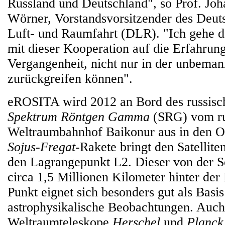
Russland und Deutschland", so Prof. Joh
Wörner, Vorstandsvorsitzender des Deut
Luft- und Raumfahrt (DLR). "Ich gehe d
mit dieser Kooperation auf die Erfahrun
Vergangenheit, nicht nur in der unbema
zurückgreifen können".
eROSITA wird 2012 an Bord des russisch
Spektrum Röntgen Gamma
(SRG) vom ru
Weltraumbahnhof Baikonur aus in den Or
Sojus-Fregat
-Rakete bringt den Satellit
den Lagrangepunkt L2. Dieser von der 
circa 1,5 Millionen Kilometer hinter der
Punkt eignet sich besonders gut als Basis
astrophysikalische Beobachtungen. Auch
Weltraumteleskope
Herschel
und
Planck